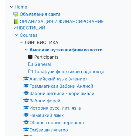
Home
Объявления сайта
ОРГАНИЗАЦИЯ И ФИНАНСИРОВАНИЕ
ИНВЕСТИЦИЙ
Courses
ЛИНГВИСТИКА
Амалияи нутки шифохи ва хатти
Participants
General
Талафузи фонетикаи садонокҳо
Английский язык (чтение)
Грамматикаи Забони Анлисӣ
Забони англисӣ - кори амалӣ
Забони форсӣ
История русс. лит. яз-а
Немецкий язык
Общая теория перевода
Омӯзиши лугатҳо