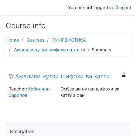
Skip to main content
You are not logged in. (
Log in
)
Course info
Home
Courses
ЛИНГВИСТИКА
Амалияи нутки шифохи ва хатти
Summary
Амалияи нутки шифохи ва хатти
Teacher:
Кобилҷон
Омӯзиши нутки шифохи ва
Зарипов
хаттии фан
Skip Navigation
Navigation