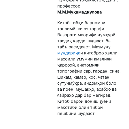
профессор
М.М.Муҳамадкулова
Китоб тибқи барномаи
таълимӣ, ки аз тарафи
Вазорати маорифи ҷумҳурӣ
тасдиқ карда шудааст, ба
табъ расидааст. Мазмуну
мундариҷа
и китоброо ҳалли
масоили умумии амалияи
ҷарроҳӣ, анатомияи
топографии сар, гардан, сина,
шикам, камар, кос, чатан,
сутунмӯҳра, андомҳои боло
ва поён, мушакҳо, асабҳо ва
ғайраҳо дар бар мегирад.
Китоб барои донишҷӯёни
макотиби олии тиббӣ
пешбинӣ шудааст.