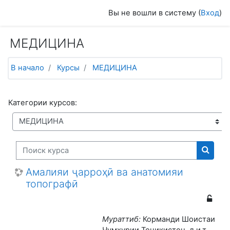
Перейти к основному содержанию
Вы не вошли в систему (
Вход
)
МЕДИЦИНА
В начало
Курсы
МЕДИЦИНА
Категории курсов:
Поиск курса
Поиск
Амалияи ҷарроҳӣ ва анатомияи
топографӣ
Мураттиб:
Корманди Шоистаи
Ҷумҳурии Тоҷикистон, д.и.т.,