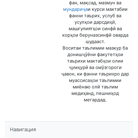
фан, мақсад, мазмун ва
мундариҷа
и курси мактабии
фанни таърих, услуб ва
усулҳои дарсдиҳӣ,
машғулиятҳои синфӣ ва
корҳои беруназсинфӣ оварда
шудааст.
Воситаи таълимии мазкур ба
донишҷӯёни факутетҳои
таърихи мактабҳои олии
ҷумҳурӣ ва омӯзгороги
ҷавон, ки фанни таърихро дар
муассисаҳои таълимии
миёнаю олӣ таълим
медиҳанд, пешниҳод
мегардад.
Пропустить Навигация
Навигация