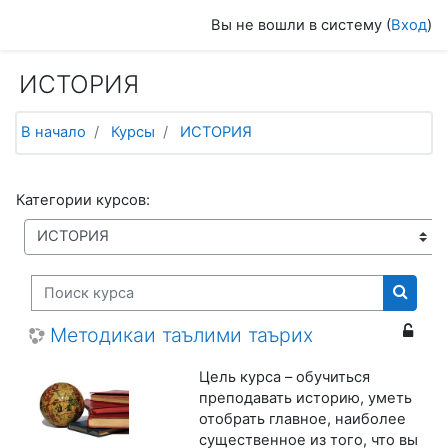
Перейти к основному содержанию
Вы не вошли в систему (
Вход
)
ИСТОРИЯ
В начало
Курсы
ИСТОРИЯ
Категории курсов:
Поиск курса
Поиск
Методикаи таълими таърих
Цель курса – обучиться
преподавать историю, уметь
отобрать главное, наиболее
существенное из того, что вы