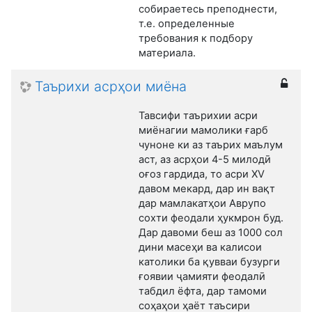
собираетесь преподнести,
т.е. определенные
требования к подбору
материала.
Таърихи асрҳои миёна
Тавсифи таърихии асри
миёнагии мамолики ғарб
чуноне ки аз таърих маълум
аст, аз асрҳои 4-5 милодӣ
оғоз гардида, то асри XV
давом мекард, дар ин вақт
дар мамлакатҳои Аврупо
сохти феодали ҳукмрон буд.
Дар давоми беш аз 1000 сол
дини масеҳи ва калисои
католики ба қувваи бузурги
ғоявии ҷамияти феодалӣ
табдил ёфта, дар тамоми
соҳаҳои ҳаёт таъсири