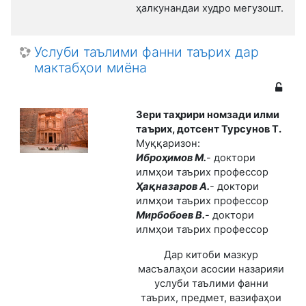
ҳалкунандаи худро мегузошт.
Услуби таълими фанни таърих дар
мактабҳои миёна
Зери таҳрири номзади илми
таърих, дотсент Турсунов Т.
Муққаризон:
Иброҳимов М.
- доктори
илмҳои таърих профессор
Ҳақназаров А.
- доктори
илмҳои таърих профессор
Мирбобоев В.
- доктори
илмҳои таърих профессор
Дар китоби мазкур
масъалаҳои асосии назарияи
услуби таълими фанни
таърих, предмет, вазифаҳои