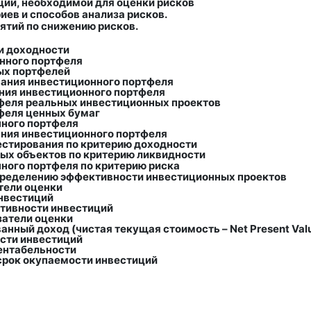
ии, необходимой для оценки рисков
ев и способов анализа рисков.
ятий по снижению рисков.
и доходности
нного портфеля
ых портфелей
ания инвестиционного портфеля
ния инвестиционного портфеля
феля реальных инвестиционных проектов
феля ценных бумаг
ного портфеля
ния инвестиционного портфеля
естирования по критерию доходности
ых объектов по критерию ликвидности
ного портфеля по критерию риска
ределению эффективности инвестиционных проектов
тели оценки
нвестиций
тивности инвестиций
атели оценки
анный доход (чистая текущая стоимость –
Net
Present
Val
сти инвестиций
ентабельности
рок окупаемости инвестиций