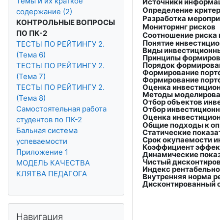
Темы и их краткое
Источники информац
Определение критери
содержание (2)
Разработка меропри
КОНТРОЛЬНЫЕ ВОПРОСЫ
Мониторинг рисков
ПО ПК-2
Соотношение риска 
Понятие инвестицио
ТЕСТЫ ПО РЕЙТИНГУ 2.
Виды инвестиционн
(Тема 6)
Принципы формиров
Порядок формирова
ТЕСТЫ ПО РЕЙТИНГУ 2.
Формирование порт
(Тема 7)
Формирование порт
Оценка инвестицион
ТЕСТЫ ПО РЕЙТИНГУ 2.
Методы моделирова
(Тема 8)
Отбор объектов инв
Самостоятельная работа
Отбор инвестиционн
Оценка инвестицион
студентов по ПК-2
Общие подходы к оп
Бальная система
Статические показа
Срок окупаемости и
успеваемости
Коэффициент эффек
Приложение 1
Динамические показ
Чистый дисконтиров
МОДЕЛЬ КАЧЕСТВА
Индекс рентабельно
КЛЯТВА ПЕДАГОГА
Внутренняя норма р
Дисконтированный с
Пропустить Навигация
Навигация