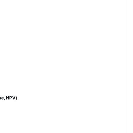
ue
,
NPV
)