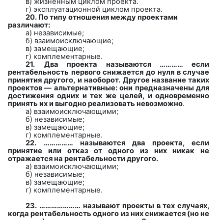
в)
жизненным циклом проекта.
г)
эксплуатационной
циклом проекта
.
20. По типу отношения между проектами
различают:
а) независимые;
б) взаимоисключающие;
в) замещающие;
г) комплементарные.
21.
Два проекта называются ………… если
рентабельность первого снижается до нуля в случае
принятия другого, и наоборот. Другое название таких
проектов — альтернативные: они предназначены для
достижения одних и тех же целей, и одновременно
принять их и выгодно реализовать невозможно
.
а)
взаимоисключающими;
б) независимые;
в) замещающие;
г) комплементарные.
22. ……………
называются два проекта, если
принятие или отказ от одного из них никак не
отражается на рентабельности другого.
а)
взаимоисключающими;
б) независимые;
в) замещающие;
г) комплементарные.
23. …………………
называют проекты в тех случаях,
когда рентабельность одного из них снижается (но не