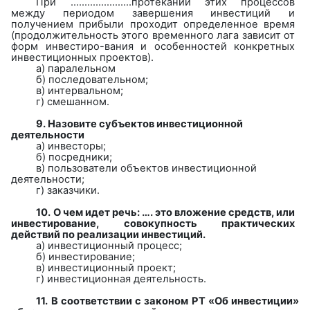
При ………………….протекании
этих процессов
между периодом завершения инвестиций и
получением прибыли проходит определенное время
(продолжительность этого временного лага зависит от
форм инвестиро-вания и особенностей конкретных
инвестиционных проектов).
а)
паралельном
б) последовательном;
в) интервальном;
г) смешанном.
9. Назовите субъектов инвестиционной
деятельности
а) инвесторы;
б) посредники;
в) пользователи объектов инвестиционной
деятельности;
г) заказчики.
10.
О чем идет речь: …. это вложение средств, или
инвестирование, совокупность практических
действий по реализации инвестиций.
а) инвестиционный процесс;
б) инвестирование;
в) инвестиционный проект;
г) инвестиционная деятельность.
11. В соответствии с законом РТ «Об инвестиции»