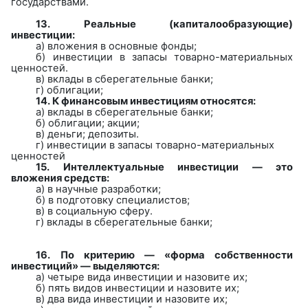
государствами.
13.
Реальные (капиталообразующие)
инвестиции:
а)
вложения в основные фонды;
б)
инвестиции в запасы товарно-материальных
ценностей.
в)
вклады в сберегательные банки;
г)
облигации;
14. К финансовым инвестициям относятся:
а)
вклады в сберегательные банки;
б)
облигации; акции;
в)
деньги; депозиты.
г)
инвестиции в запасы товарно-материальных
ценностей
15.
Интеллектуальные инвестиции — это
вложения средств:
а)
в научные разработки;
б)
в подготовку специалистов;
в)
в социальную сферу.
г)
вклады в сберегательные банки;
16.
По критерию — «форма собственности
инвестиций» — выделяются:
а) четыре вида инвестиции и назовите их;
б) пять видов инвестиции и назовите их;
в) два вида инвестиции и назовите их;