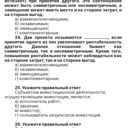
исчезает) при принятии другого. Это соотношение
может быть симметричным или несимметричным, а
замещение может иметь место и
на
стороне затрат, и
на стороне выгод.
а)
взаимоисключающими;
б) независимые;
в) замещающие;
г) комплементарные.
24. Два
проекта называются …………………, если
принятие одного из них увеличивает рентабельность
другого. Данное отношение бывает как
симметричным, так и несимметричным. Кроме того,
повышение рентабельности может наблюдаться как
на стороне затрат, так и на стороне выгод.
а)
взаимоисключающими;
б) независимые;
в) замещающие;
г) комплементарные.
25. Укажите правильный ответ
Субъектом инвестиционной деятельности,
осуществляющим инвестиции, является:
а) исполнитель работ;
б) заказчик;
в) инвестор;
г) пользователь результатов инвестиций.
26. Укажите правильный ответ