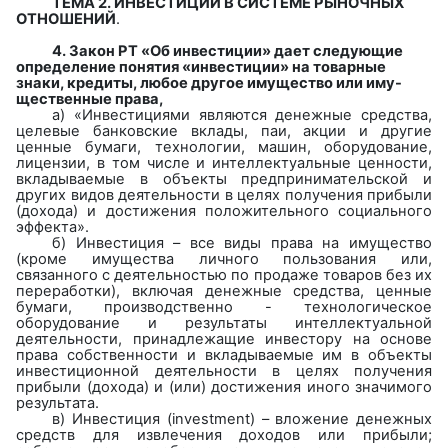
ТЕМА 2. ИНВЕСТИЦИИ В СИСТЕМЕ РЫНОЧНЫХ
ОТНОШЕНИЙ
.
4. Закон РТ «Об инвестиции» дает следующие
определение понятия «инвестиции» на товарные
знаки, кредиты, любое другое имущество или иму-
щественные права,
а) «Инвестициями являются денежные средства,
целевые банковские вклады, паи, акции и другие
ценные бумаги, технологии, машин, оборудование,
лицензии, в том числе и интеллектуальные ценности,
вкладываемые в объекты предпринимательской и
других видов деятельности в целях получения прибыли
(дохода) и достижения положительного социального
эффекта».
б) Инвестиция –
все виды права на имущество
(кроме имущества личного пользования или,
связанного с деятельностью по продаже товаров без их
переработки), включая денежные средства, ценные
бумаги, производственно - технологическое
оборудование
и результаты интеллектуальной
деятельности, принадлежащие инвестору на основе
права собственности и вкладываемые им в объекты
инвестиционной деятельности в целях получения
прибыли (дохода) и (или) достижения иного значимого
результата.
в) Инвестиция (
investment
) – вложение денежных
средств для извлечения доходов или прибыли;