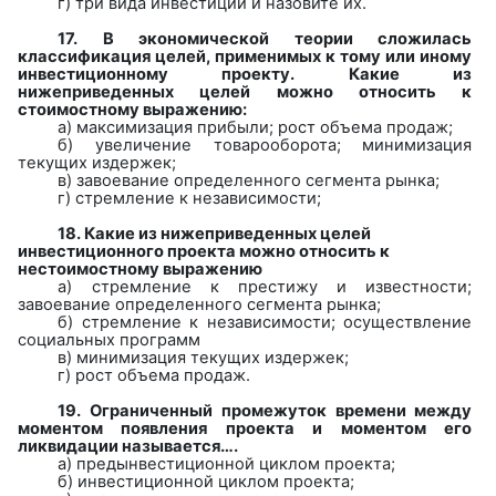
г) три вида инвестиций и назовите их.
17.
В экономической теории сложилась
классификация целей, применимых к тому или иному
инвестиционному проекту. Какие из
нижеприведенных целей можно относить к
стоимостному выражению:
а)
максимизация прибыли; рост объема продаж;
б)
увеличение товарооборота; минимизация
текущих издержек;
в)
завоевание определенного сегмента рынка;
г)
стремление к независимости;
18. Какие из нижеприведенных целей
инвестиционного проекта можно относить к
нестоимостному выражению
а)
стремление к престижу и известности;
завоевание определенного сегмента рынка;
б)
стремление к независимости; осуществление
социальных программ
в)
минимизация текущих издержек;
г)
рост объема продаж.
19.
Ограниченный промежуток времени между
моментом появления проекта и моментом его
ликвидации называется….
а)
предынвестиционной
циклом проекта
;
б)
инвестиционной
циклом проекта
;