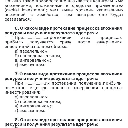
Обычно такое приобретение называется капитальными
вложениями, вложениями в средства производства
(
capital
investment
); чем выше уровень капитальных
вложений в хозяйство, тем быстрее оно будет
развиваться.
6.
О каком виде протекание процессов вложения
ресурса и получения результата идет речь:
При….……………..протекании
этих процессов
прибыль получается сразу после завершения
инвестиций в полном объеме.
а)
паралельном
б) последовательном;
в) интервальном;
г) смешанном.
7.
О каком виде протекание процессов вложения
ресурса и получения результата идет речь:
При ……………..их протекании
получение прибыли
возможно еще до полного завершения процесса
инвестирования:
а)
паралельном
б) последовательном;
в) интервальном;
г) смешанном.
8.
О каком виде протекание процессов вложения
ресурса и получения результата идет речь
: