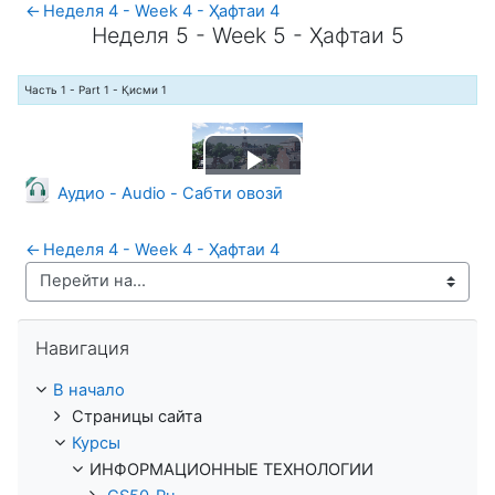
←
Неделя 4 - Week 4 - Ҳафтаи 4
Неделя 5 - Week 5 - Ҳафтаи 5
Неделя 5 - Week 5 - Ҳафтаи 5
Часть 1 - Part 1 - Қисми 1
Воспроизвести
Файл
Аудио - Audio - Сабти овозӣ
видео
←
Неделя 4 - Week 4 - Ҳафтаи 4
Пропустить Навигация
Навигация
В начало
Страницы сайта
Курсы
ИНФОРМАЦИОННЫЕ ТЕХНОЛОГИИ