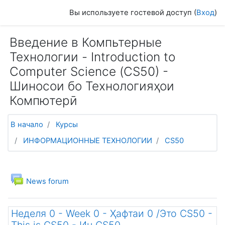
Перейти к основному содержанию
Вы используете гостевой доступ (
Вход
)
Введение в Компьтерные
Технологии - Introduction to
Computer Science (СS50) -
Шиносои бо Технологияҳои
Компютерӣ
В начало
Курсы
ИНФОРМАЦИОННЫЕ ТЕХНОЛОГИИ
CS50
Тематический план
Общее
Форум
News forum
Неделя 0 - Week 0 - Ҳафтаи 0 /Это CS50 -