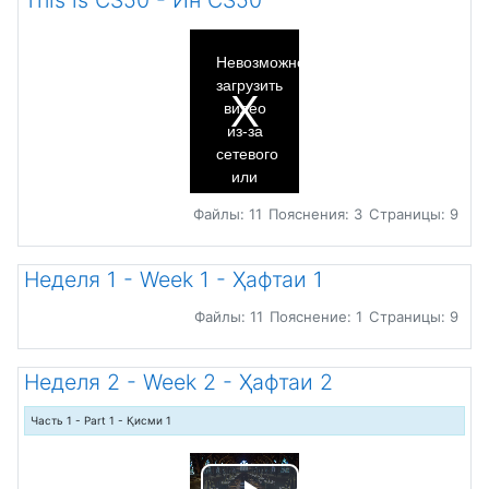
This is CS50 - Ин CS50
This
is
a
Невозможно
modal
window.
загрузить
видео
из-за
сетевого
или
серверного
Файлы: 11
Пояснения: 3
Страницы: 9
сбоя
либо
формат
Неделя 1 - Week 1 - Ҳафтаи 1
не
поддерживается.
Файлы: 11
Пояснение: 1
Страницы: 9
Неделя 2 - Week 2 - Ҳафтаи 2
Часть 1 - Part 1 - Қисми 1