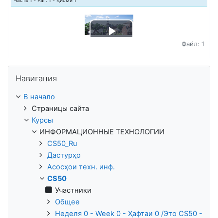
Воспроизвести
Файл: 1
видео
Пропустить Навигация
Навигация
В начало
Страницы сайта
Курсы
ИНФОРМАЦИОННЫЕ ТЕХНОЛОГИИ
CS50_Ru
Дастурҳо
Асосҳои техн. инф.
CS50
Участники
Общее
Неделя 0 - Week 0 - Ҳафтаи 0 /Это CS50 -