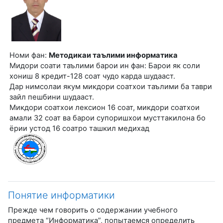
Номи фан:
Методикаи таълими информатика
Мидори соати таълими барои ин фан: Барои як соли
хониш 8 кредит-128 соат чудо карда шудааст.
Дар нимсолаи якум микдори соатхои таълими ба таври
зайл пешбини шудааст.
Микдори соатхои лексион 16 соат, микдори соатхои
амали 32 соат ва барои супоришхои мусттакилона бо
ёрии устод 16 соатро ташкил медихад
Понятие информатики
Прежде чем говорить о содержании учебного
предмета “Информатика”, попытаем­ся определить