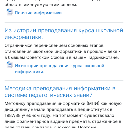
область, именуемую этим словом.
File
Понятие информатики
Из истории преподавания курса школьной
информатики.
Ограничимся перечислением основных этапов
становления школьной информати­ки в прошлом веке -
в бывшем Советском Союзе и в нашем Таджикистане.
Из истории преподавания курса школьной
File
информатики.
Методика преподавания информатики в
системе педагогических знаний
Методику преподавания информатики (МПИ) как новую
дисциплину начали пре­подавать в пединститутах в
1987/88 учебном году. На тот момент существовало
лишь фрагментарное видение предмета, отраженное в
ряде статей, докладов, дискуссий. Поэто­му