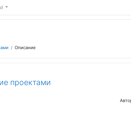
u)‎
тами
Описание
ие проектами
Авто