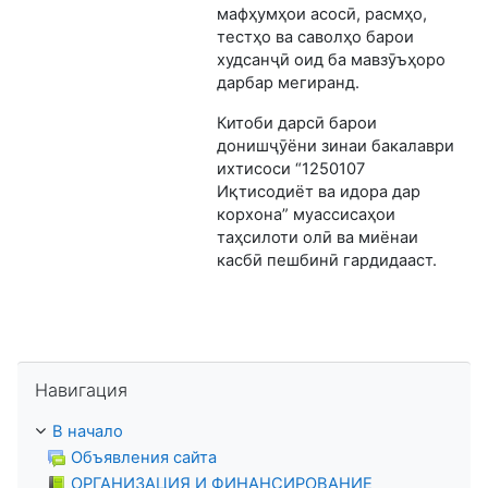
мафҳумҳои асосӣ, расмҳо,
тестҳо ва саволҳо барои
худсанҷӣ оид ба мавзӯъҳоро
дарбар мегиранд.
Китоби дарсӣ барои
донишҷӯёни зинаи бакалаври
ихтисоси “1250107
Иқтисодиёт ва идора дар
корхона” муассисаҳои
таҳсилоти олӣ ва миёнаи
касбӣ пешбинӣ гардидааст.
Пропустить Навигация
Навигация
В начало
Объявления сайта
ОРГАНИЗАЦИЯ И ФИНАНСИРОВАНИЕ