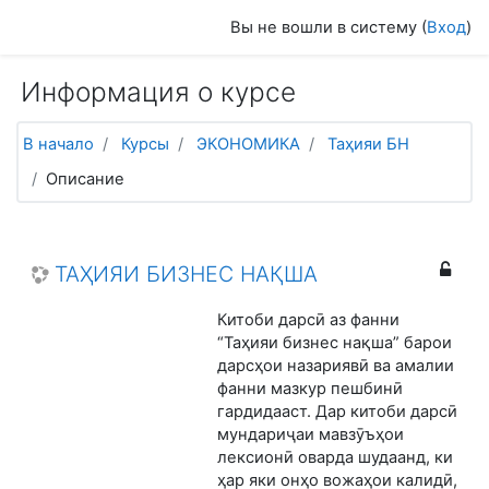
Перейти к основному содержанию
Вы не вошли в систему (
Вход
)
Информация о курсе
В начало
Курсы
ЭКОНОМИКА
Таҳияи БН
Описание
ТАҲИЯИ БИЗНЕС НАҚША
Китоби дарсӣ аз фанни
“Таҳияи бизнес нақша” барои
дарсҳои назариявӣ ва амалии
фанни мазкур пешбинӣ
гардидааст. Дар китоби дарсӣ
мундариҷаи мавзӯъҳои
лексионӣ оварда шудаанд, ки
ҳар яки онҳо вожаҳои калидӣ,