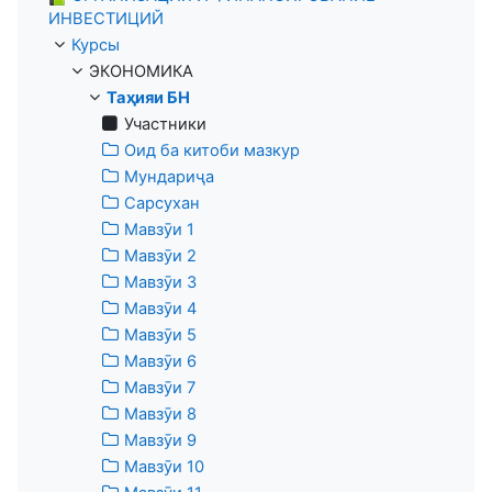
ИНВЕСТИЦИЙ
Курсы
ЭКОНОМИКА
Таҳияи БН
Участники
Оид ба китоби мазкур
Мундариҷа
Сарсухан
Мавзӯи 1
Мавзӯи 2
Мавзӯи 3
Мавзӯи 4
Мавзӯи 5
Мавзӯи 6
Мавзӯи 7
Мавзӯи 8
Мавзӯи 9
Мавзӯи 10