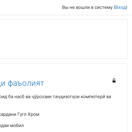
Вы не вошли в систему (
Вход
)
ди фаъолият
ид ба насб ва ҷӯрсозии таҷҳизотҳои компютерӣ ва
кардани Гугл Хром
одаи мобил