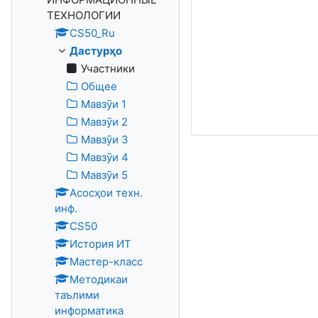
ТЕХНОЛОГИИ
CS50_Ru
Дастурҳо
Участники
Общее
Мавзӯи 1
Мавзӯи 2
Мавзӯи 3
Мавзӯи 4
Мавзӯи 5
Асосҳои техн.
инф.
CS50
История ИТ
Мастер-класс
Методикаи
таълими
информатика