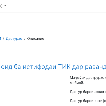
u)‎
И
Дастурҳо
Описание
 оид ба истифодаи ТИК дар раван
Маҷмӯаи даструрҳо о
мобилӣ.
Дастур барои азнав 
Дастур барои истиф