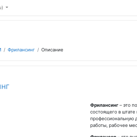
u)‎
И
Фрилансинг
Описание
нг
Фрилансинг
– это п
состоящего в штате
профессиональную д
работы, рабочее мес
Фрилансер
– это вн