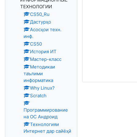
ТЕХНОЛОГИИ
CS50_Ru
Дастурҳо
Асосҳои техн.
инф.
CS50
История ИТ
Мастер-класс
Методикаи
таълими
информатика
Why Linux?
Scratch
Программирование
на ОС Андроид
Технологияи
Интернет дар сайёҳӣ