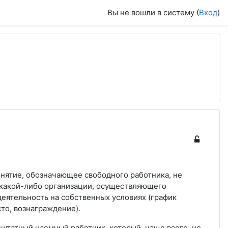
Вы не вошли в систему (
Вход
)
онятие, обозначающее свободного работника, не
 какой-либо организации, осуществляющего
еятельность на собственных условиях (график
то, вознаграждение).
ештатный наемный работник, который, чаще всего, не