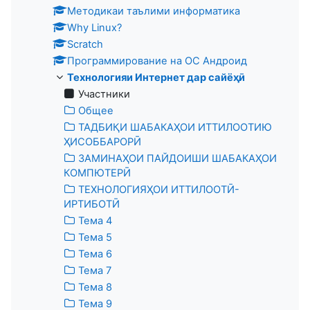
Методикаи таълими информатика
Why Linux?
Scratch
Программирование на ОС Андроид
Технологияи Интернет дар сайёҳӣ
Участники
Общее
ТАДБИҚИ ШАБАКАҲОИ ИТТИЛООТИЮ
ҲИСОББАРОРӢ
ЗАМИНАҲОИ ПАЙДОИШИ ШАБАКАҲОИ
КОМПЮТЕРӢ
ТЕХНОЛОГИЯҲОИ ИТТИЛООТӢ-
ИРТИБОТӢ
Тема 4
Тема 5
Тема 6
Тема 7
Тема 8
Тема 9