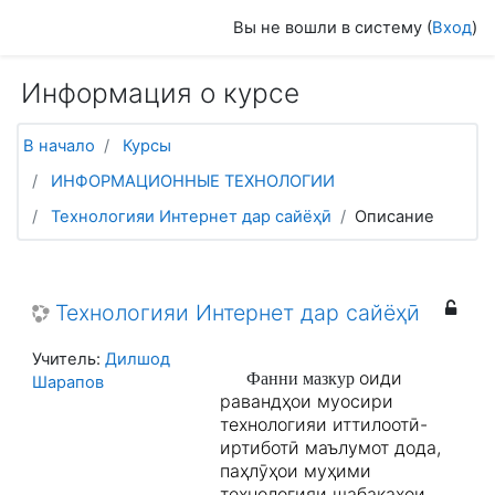
Перейти к основному содержанию
Вы не вошли в систему (
Вход
)
Информация о курсе
В начало
Курсы
ИНФОРМАЦИОННЫЕ ТЕХНОЛОГИИ
Технологияи Интернет дар сайёҳӣ
Описание
Технологияи Интернет дар сайёҳӣ
Учитель:
Дилшод
оиди
Фанни мазкур
Шарапов
равандҳои муосири
технологияи иттилоотӣ-
иртиботӣ маълумот дода,
паҳлӯҳои муҳими
технологияи шабакаҳои