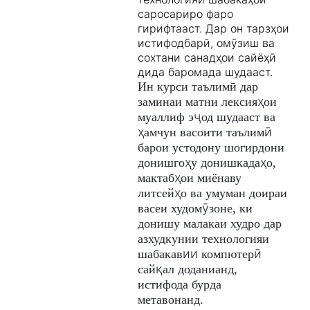
саросариро фаро
гирифтааст. Дар он тарзҳои
истифодбарӣ, омӯзиш ва
сохтани санадҳои сайёҳӣ
дида баромада шудааст.
Ин курси таълимӣ дар
ҳ
заминаи матни лексия
ои
ҷ
муаллиф э
од шудааст ва
ҳ
ӣ
амчун васоити таълим
барои устодону шогирдони
ҳ
ҳ
донишго
у донишкада
о,
ҳ
мактаб
ои миёнаву
ҳ
литсей
о ва умуман доираи
ӯ
васеи худом
зоне, ки
донишу малакаи худро дар
азхудкунии технологияи
ии
ӣ
шабакав
компютер
қ
сай
ал доданианд,
истифода бурда
метавонанд.