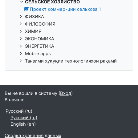
СЕЛЬСКОЕ ХОЗЯЙСТВО
Проект коммер-ции сельхоза_1
ФИЗИКА
ФИЛОСОФИЯ
ХИМИЯ
ЭКОНОМИКА
ЭНЕРГЕТИКА
Mobile apps
Танзими ҳуқуқии технологияҳои рақамӣ
Вы не вошли в систему (
Вход
)
В начало
Русский ‎(ru)‎
Русский ‎(ru)‎
English ‎(en)‎
Сводка хранения данных