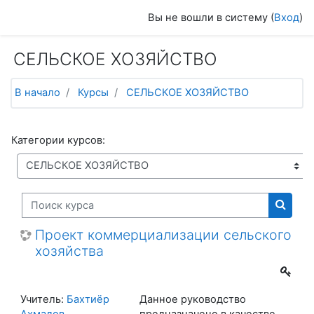
Перейти к основному содержанию
Вы не вошли в систему (
Вход
)
СЕЛЬСКОЕ ХОЗЯЙСТВО
В начало
Курсы
СЕЛЬСКОЕ ХОЗЯЙСТВО
Категории курсов:
Поиск курса
Поиск
Проект коммерциализации сельского
хозяйства
Учитель:
Бахтиёр
Данное руководство
Ахмадов
предназначено в качестве